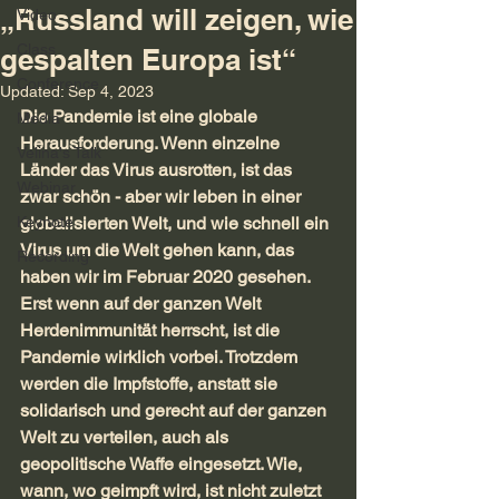
„Russland will zeigen, wie
Video
Class
gespalten Europa ist“
Conference
Updated:
Sep 4, 2023
Die Pandemie ist eine globale 
Media
Herausforderung. Wenn einzelne 
Velina's Talk
Länder das Virus ausrotten, ist das 
Webinar
zwar schön - aber wir leben in einer 
Keynote
globalisierten Welt, und wie schnell ein 
Virus um die Welt gehen kann, das 
Recording
haben wir im Februar 2020 gesehen. 
Erst wenn auf der ganzen Welt 
Herdenimmunität herrscht, ist die 
Pandemie wirklich vorbei. Trotzdem 
werden die Impfstoffe, anstatt sie 
solidarisch und gerecht auf der ganzen 
Welt zu verteilen, auch als 
geopolitische Waffe eingesetzt. Wie, 
wann, wo geimpft wird, ist nicht zuletzt 