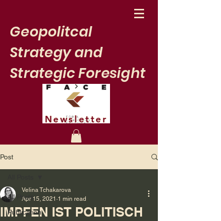
Geopolitcal
Strategy and
Strategic Foresight
Newsletter
Post
All Posts
Velina Tchakarova
All Posts
Apr 15, 2021
1 min read
IMPFEN IST POLITISCH
Publication