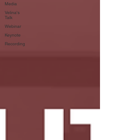
Media
Velina's
Talk
Webinar
Keynote
Recording